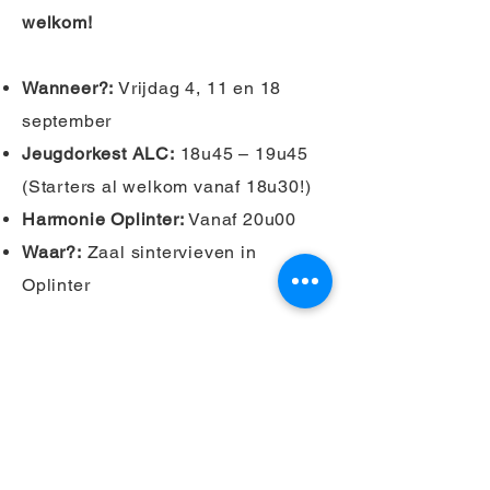
welkom!
Wanneer?:
Vrijdag 4, 11 en 18
september
Jeugdorkest ALC:
18u45 – 19u45
(Starters al welkom vanaf 18u30!)
Harmonie Oplinter:
Vanaf 20u00
Waar?:
Zaal sintervieven in
Oplinter
Schuif gezellig aan, stel al je
vragen en voel de kriebels om mee
te spelen!